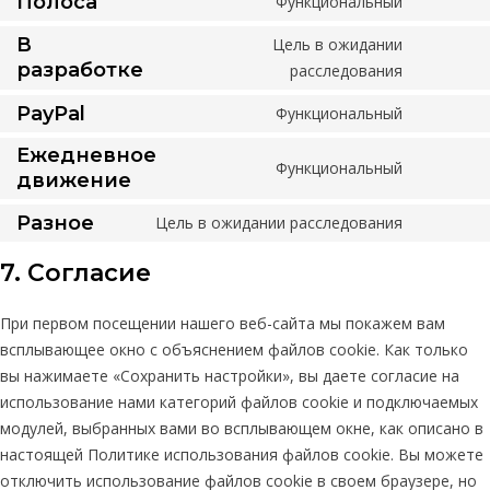
Полоса
Функциональный
реактив
Согласи
обслужи
ранца
на
В
Цель в ожидании
php
служебн
Согласи
разработке
расследования
нашивк
на
PayPal
Функциональный
обслужи
Согласи
в
на
Ежедневное
Функциональный
стадии
сервис
Согласи
движение
строите
PayPal
на
Разное
Цель в ожидании расследования
сервис
Согласи
dailymot
на
7. Согласие
обслужи
Разное
При первом посещении нашего веб-сайта мы покажем вам
всплывающее окно с объяснением файлов cookie. Как только
вы нажимаете «Сохранить настройки», вы даете согласие на
использование нами категорий файлов cookie и подключаемых
модулей, выбранных вами во всплывающем окне, как описано в
настоящей Политике использования файлов cookie. Вы можете
отключить использование файлов cookie в своем браузере, но