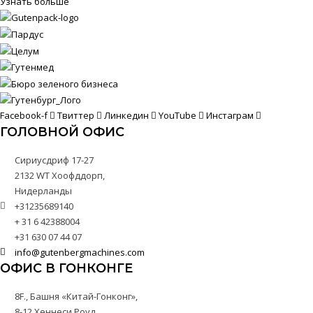
Узнать больше
Facebook-f
Твиттер
Линкедин
YouTube
Инстаграм
ГОЛОВНОЙ ОФИС
Сириусдриф 17-27
2132 WT Хоофддорп,
Нидерланды
+31235689140
+ 31 6 42388004
+31 630 07 44 07
info@gutenbergmachines.com
ОФИС В ГОНКОНГЕ
8F., Башня «Китай-Гонконг»,
8-12 Хеннеси Роуд