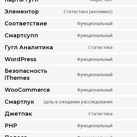
шрифто
обслужи
Согласи
google-
на
Элементор
Статистика (анонимно)
Согласи
recaptch
обслужи
на
Соответствие
Функциональный
google-
Согласи
обслужи
maps
на
Смартсупп
Функциональный
element
Согласи
обслужи
на
Гугл Аналитика
Статистика
Согласи
обслужи
на
WordPress
Функциональный
smartsu
Согласи
обслужи
на
Безопасность
google-
Функциональный
сервис
Согласи
iThemes
analytics
wordpre
на
WooCommerce
Функциональный
обслужи
Согласи
на
Смартлук
Цель в ожидании расследования
Согласи
обслужи
на
Джетпак
Статистика
woocom
Согласи
обслужи
на
PHP
Функциональный
Согласи
обслужи
на