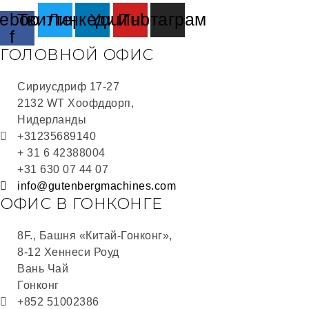
ebook-
Твиттер
Линкедин
YouTube
Инстаграм
f
ГОЛОВНОЙ ОФИС
Сириусдриф 17-27
2132 WT Хоофддорп,
Нидерланды
+31235689140
+ 31 6 42388004
+31 630 07 44 07
info@gutenbergmachines.com
ОФИС В ГОНКОНГЕ
8F., Башня «Китай-Гонконг»,
8-12 Хеннеси Роуд
Вань Чай
Гонконг
+852 51002386