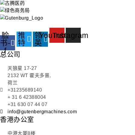
脸
推
领
YouTube
Instagram
书-
特
英
f
总公司
天狼星 17-27
2132 WT 霍夫多普,
荷兰
+31235689140
+ 31 6 42388004
+31 630 07 44 07
info@gutenbergmachines.com
香港办公室
中港大厦8楼