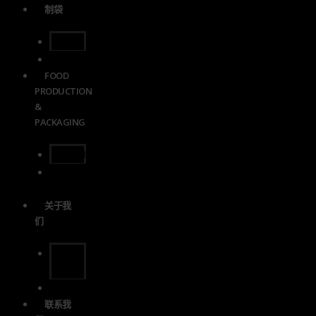
制袋
蜂窝
主袋
FOOD
PRODUCTION
&
PACKAGING
QUERNZ
古腾包
装公司
关于我
们
关于我
们
消息
联系我