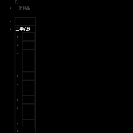
们
消耗品
家
二手机器
印前
按
印后/
装订/
包装
网络
数字
的
转换
纸板/
包装
包装
加工