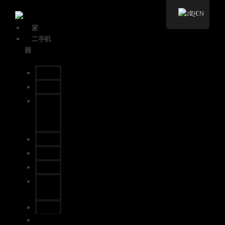
ZH
家
二手机
器
印前
按
印后/
装订/
包装
网络
数字的
转换
纸板/
包装
包装
加工