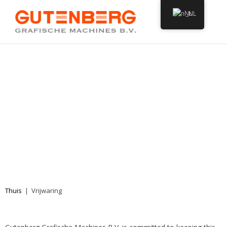
NL
GEBRUIKTE MACHINES
FOOD PRODUCTION & PACKAGING
Thuis
|
Vrijwaring