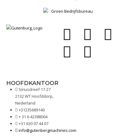
HOOFDKANTOOR
Siriusdreef 17-27
2132 WT Hoofddorp,
Nederland
+31235689140
+ 31 6 42388004
+31 630 07 44 07
info@gutenbergmachines.com