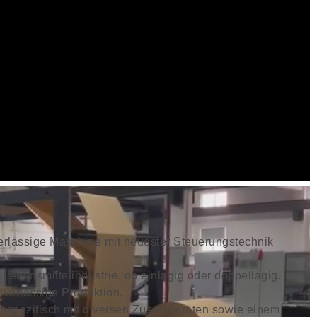
ässige Maschine mit neuester Steuerungstechnik
 Lebensmittelindustrie, ob einlagig oder doppellagig.
uverlässige Produktion.
pezifisch mit diversen Zusatzgeräten sowie einem