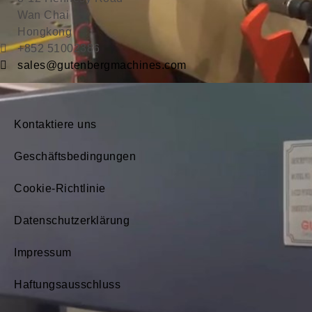
Wan Chai
Hongkong
+852 51002386
sales@gutenbergmachines.com
Unser Unternehmen
Kontaktiere uns
Geschäftsbedingungen
Cookie-Richtlinie
Datenschutzerklärung
Impressum
Haftungsausschluss
Abonnieren Sie die neuesten Maschine