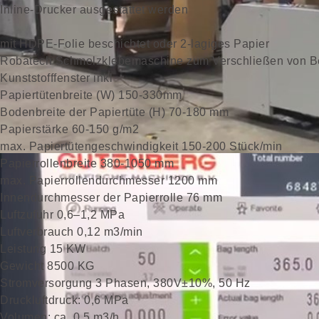
Inline-Drucker ausgestattet werden
mit HDPE-Folie beschichtet oder 2-lagiges Papier
Robatech Schmelzklebemaschine zum Verschließen von Be
Kunststofffenster inkl
Papiertütenbreite (W) 150-330mm
Bodenbreite der Papiertüte (H) 70-180 mm
Papierstärke 60-150 g/m2
max. Papiertütengeschwindigkeit 150-200 Stück/min
Papierrollenbreite 380-1050 mm
max. Papierrollendurchmesser 1200 mm
Innendurchmesser der Papierrolle 76 mm
Luftzufuhr 0,6–1,2 MPa
Luftverbrauch 0,12 m3/min
Leistung 15 KW
Gewicht 8500 KG
Stromversorgung 3 Phasen, 380V±10%, 50 Hz
Druckluftdruck: 0,6 MPa
Volumen: ca. 0,5 m3/h