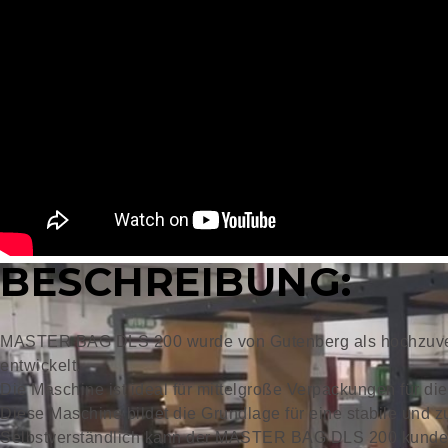
BESCHREIBUNG:
MASTER BAG DLS 200 wurde von Gutenberg als hochzuverl
entwickelt.
Die Maschine ist ideal für mittelgroße Verpackungen für die
Diese Maschine bildet die Grundlage für eine stabile und z
Selbstverständlich kann der MASTER BAG DLS 200 kundens