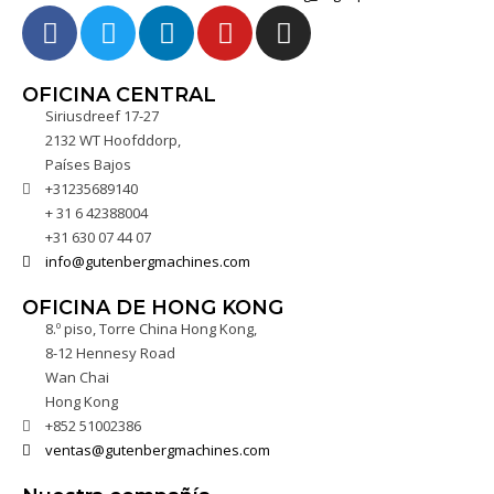
OFICINA CENTRAL
Siriusdreef 17-27
2132 WT Hoofddorp,
Países Bajos
+31235689140
+ 31 6 42388004
+31 630 07 44 07
info@gutenbergmachines.com
OFICINA DE HONG KONG
8.º piso, Torre China Hong Kong,
8-12 Hennesy Road
Wan Chai
Hong Kong
+852 51002386
ventas@gutenbergmachines.com