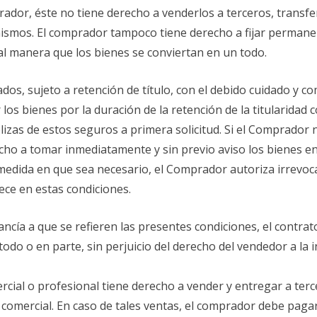
dor, éste no tiene derecho a venderlos a terceros, transferir
mismos. El comprador tampoco tiene derecho a fijar permane
tal manera que los bienes se conviertan en un todo.
dos, sujeto a retención de título, con el debido cuidado y c
s bienes por la duración de la retención de la titularidad 
ólizas de estos seguros a primera solicitud. Si el Comprador
cho a tomar inmediatamente y sin previo aviso los bienes e
 medida en que sea necesario, el Comprador autoriza irrevo
lece en estas condiciones.
ncía a que se refieren las presentes condiciones, el contrat
todo o en parte, sin perjuicio del derecho del vendedor a la
ercial o profesional tiene derecho a vender y entregar a ter
d comercial. En caso de tales ventas, el comprador debe pag