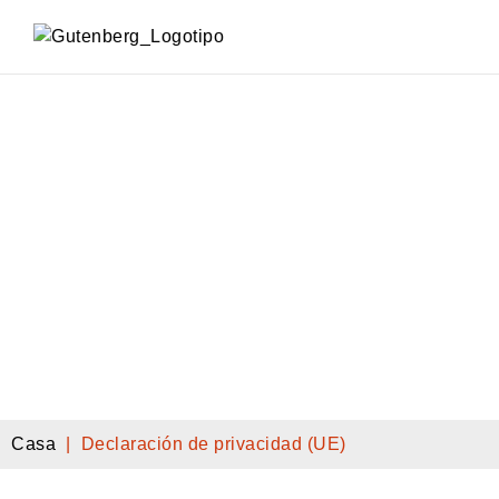
MAQUINAS USADAS
FABRICACIÓN DE BOLSAS
FOOD PRODUCTION & PACKAGING
SOBRE NOSOTROS
Casa
|
Declaración de privacidad (UE)