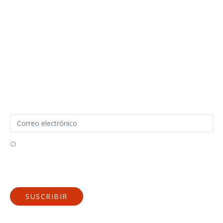
Contáctenos
Términos y condiciones
Política de cookies
Declaracion de privacidad
Pie de imprenta
Descargo de responsabilidad
SUSCRÍBETE PARA LAS ÚLTIMAS
MÁQUINAS
Acepto recibir correos electrónicos de Gutenberg Grafische
machines BV
Política de privacidad
SUSCRIBIR