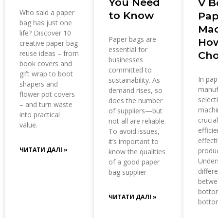
You Need
V B
Who said a paper
to Know
Pap
bag has just one
Mac
life? Discover 10
Paper bags are
How
creative paper bag
essential for
reuse ideas – from
Cho
businesses
book covers and
committed to
gift wrap to boot
In pap
sustainability. As
shapers and
manuf
demand rises, so
flower pot covers
select
does the number
– and turn waste
machin
of suppliers—but
into practical
crucial
not all are reliable.
value.
effici
To avoid issues,
effect
it’s important to
ЧИТАТИ ДАЛІ »
produc
know the qualities
Under
of a good paper
differ
bag supplier
betwe
botto
ЧИТАТИ ДАЛІ »
botto