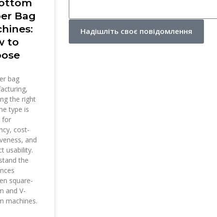
ottom
er Bag
hines:
Надішліть своє повідомлення
 to
ose
er bag
acturing,
ing the right
e type is
 for
ency, cost-
iveness, and
t usability.
stand the
ences
en square-
m and V-
m machines.