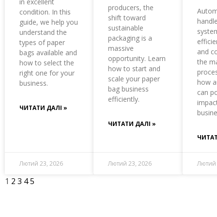
in excellent
producers, the
Autom
condition. In this
shift toward
handl
guide, we help you
sustainable
syste
understand the
packaging is a
effici
types of paper
massive
and co
bags available and
opportunity. Learn
the m
how to select the
how to start and
proces
right one for your
scale your paper
how a
business.
bag business
can po
efficiently.
impac
ЧИТАТИ ДАЛІ »
busine
ЧИТАТИ ДАЛІ »
ЧИТАТ
Лютий 23, 2026
Лютий 23, 2026
Лютий 
1
2
3
4
5