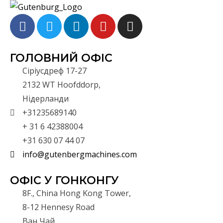
ГОЛОВНИЙ ОФІС
Сіріусдреф 17-27
2132 WT Hoofddorp,
Нідерланди
+31235689140
+ 31 6 42388004
+31 630 07 44 07
info@gutenbergmachines.com
ОФІС У ГОНКОНГУ
8F., China Hong Kong Tower,
8-12 Hennesy Road
Ван Чай