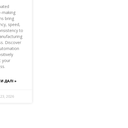
ated
e-making
ms bring
ency, speed,
nsistency to
anufacturing
s. Discover
utomation
sitively
t your
ss.
И ДАЛІ »
23, 2026