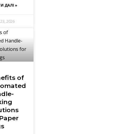
И ДАЛІ »
23, 2026
efits of
tomated
dle-
ing
utions
 Paper
s