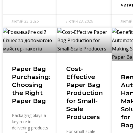
ЧИТАТ
Лютий 23, 2026
Лютий 23, 2026
Лютий 
Paper Bag
Cost-
Purchasing:
Effective
Ben
Choosing
Paper Bag
Au
the Right
Production
Han
Paper Bag
for Small-
Mak
Scale
Sol
Packaging plays a
Producers
for
key role in
Bag
delivering products
For small-scale