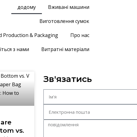
додому
Вживані машини
Виготовлення сумок
d Production & Packaging
Про нас
іться з нами
Витратні матеріали
Зв'язатись
are
tom vs.