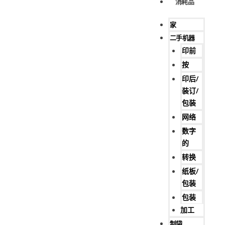
消耗品
家
二手机器
印前
按
印后/
装订/
包装
网络
数字
的
转换
纸板/
包装
包装
加工
制袋