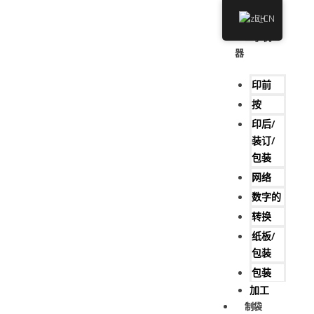
ZH
家
二手机
器
印前
按
印后/
装订/
包装
网络
数字的
转换
纸板/
包装
包装
加工
制袋