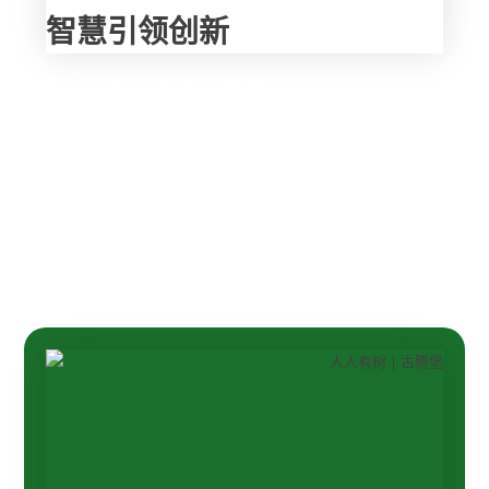
智慧引领创新
Master Bag在纸袋机设备领域积累了深厚的知识，
这使得他们能够持续引领该领域的创新，所有机型
完美契合纸袋的独特需求，为每个客户的独特要求
提供完美的解决方案。