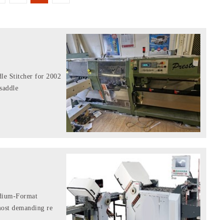
le Stitcher for
ddle...
edium-Format
st demanding re...