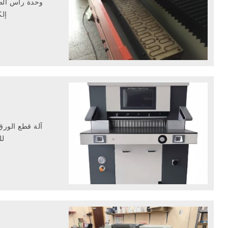
وحدة رأس ال
إلك
للط