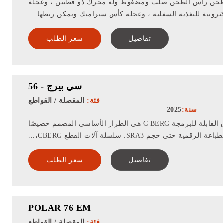
طحن رأس الطحن صلب ومضغوط وله محرك ذو قطبين ، وعجلة
ترونية للتغذية السفلية ، وعجلة كأس سيراميك ويمكن ربطها ...
تفاصيل
سعر الطلب
سي بيرج - 56
فئة:
المقصلة / القواطع
سنة:
2025
آلة قطع الورق القابلة للبرمجة C BERG هي الطراز الأساسي المصمم خصيصًا
باعة الرقمية حتى حجم SRA3. سلسلة آلات القطع CBERG،...
تفاصيل
سعر الطلب
POLAR 76 EM
فئة:
المقصلة / القواطع