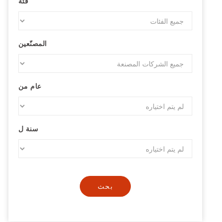
فئة
المصنّعين
عام من
سنة ل
بحث