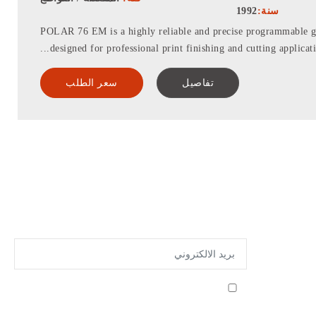
سنة:
1992
POLAR 76 EM is a highly reliable and precise programmable gui
designed for professional print finishing and cutting application
تفاصيل
سعر الطلب
شركتنا
اشترك للحصول على أحدث الأجهزة
اتصل بنا
الأحكام
والشروط
أوافق على تلقي رسائل البريد الإلكتروني من Gutenberg
سياسة
Grafische Machines BV
ملفات