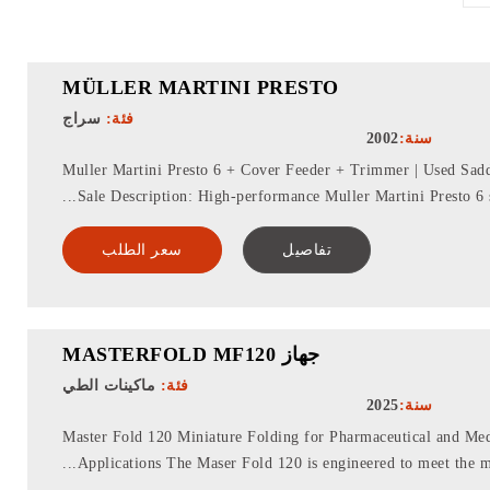
MÜLLER MARTINI PRESTO
فئة:
سراج
سنة:
2002
2002 Muller Martini Presto 6 + Cover Feeder + Trimmer | Used Sadd
Sale Description: High-performance Muller Martini Presto 6 sa
تفاصيل
سعر الطلب
جهاز MASTERFOLD MF120
فئة:
ماكينات الطي
سنة:
2025
Master Fold 120 Miniature Folding for Pharmaceutical and M
Applications The Maser Fold 120 is engineered to meet the mo