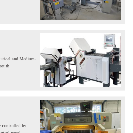
eutical and Medium-
 th...
controlled by
ntrol panel