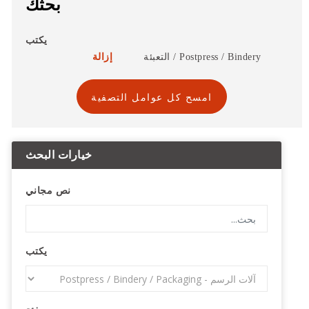
بحثك
يكتب
Postpress / Bindery / التعبئة
إزالة
امسح كل عوامل التصفية
خيارات البحث
نص مجاني
يكتب