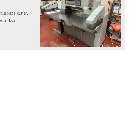
llotine cutter,
s. Bui...
المكتب الرئيسي
مكتب هونغ
كونغ
-27
الطابق
الثامن، برج
هولندا
الصين هونج
كونج،