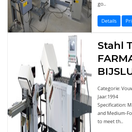
go...
Details
Pr
Stahl 
FARM
BIJSL
Categorie:
Vou
Jaar:
1994
Specification: 
and Medium-For
to meet th...