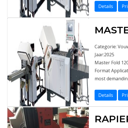
Details
Pr
MASTE
Categorie:
Vou
Jaar:
2025
Master Fold 12
Format Applicat
most demanding 
Details
Pr
RAPIE