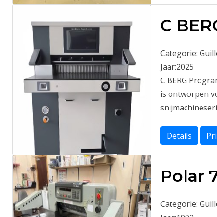
C BER
Categorie:
Guil
Jaar:
2025
C BERG Program
is ontworpen v
snijmachineserie
Details
Pr
Polar 
Categorie:
Guil