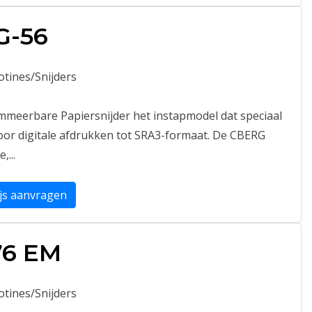
G-56
lotines/Snijders
meerbare Papiersnijder het instapmodel dat speciaal
oor digitale afdrukken tot SRA3-formaat. De CBERG
,...
ijs aanvragen
76 EM
lotines/Snijders