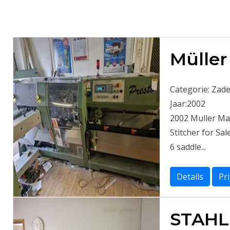
Müller
Categorie:
Zade
Jaar:
2002
2002 Muller Mar
Stitcher for Sa
6 saddle...
Details
Pr
STAHL 