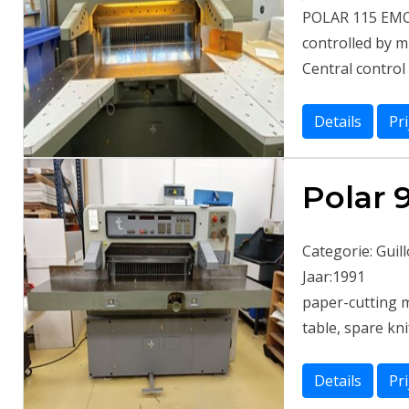
POLAR 115 EMC
controlled by 
Central control
Details
Pr
Polar 
Categorie:
Guil
Jaar:
1991
paper-cutting m
table, spare kni
Details
Pr