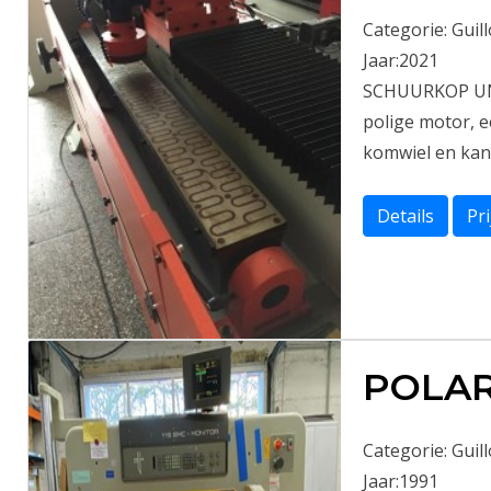
Categorie:
Guil
Jaar:
2021
SCHUURKOP UNIT
polige motor, e
komwiel en kan 
Details
Pr
POLAR
Categorie:
Guil
Jaar:
1991