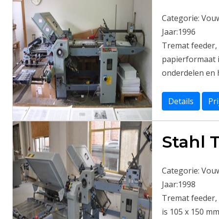
Categorie:
Vou
Jaar:
1996
Tremat feeder,
papierformaat 
onderdelen en h
Details
Pr
Stahl 
Categorie:
Vou
Jaar:
1998
Tremat feeder, 
is 105 x 150 m