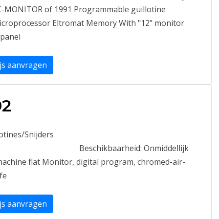
-MONITOR of 1991 Programmable guillotine
microprocessor Eltromat Memory With "12" monitor
 panel
ijs aanvragen
92
lotines/Snijders
Beschikbaarheid:
Onmiddellijk
achine flat Monitor, digital program, chromed-air-
fe
ijs aanvragen